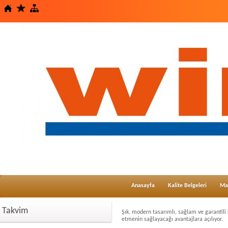
Anasayfa
Kalite Belgeleri
Ma
Takvim
Şık, modern tasarımlı, sağlam ve garantili 
etmenin sağlayacağı avantajlara açılıyor.